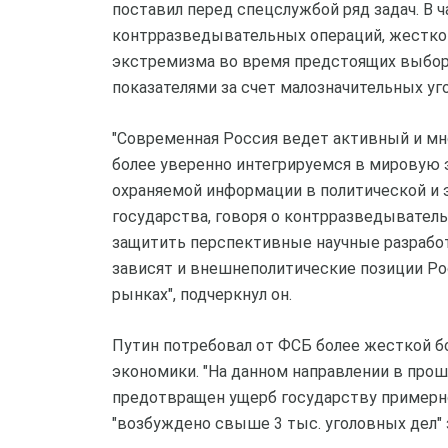
поставил перед спецслужбой ряд задач. В 
контрразведывательных операций, жестко 
экстремизма во время предстоящих выбор
показателями за счет малозначительных уг
"Современная Россия ведет активный и м
более уверенно интегрируемся в мировую 
охраняемой информации в политической и эк
государства, говоря о контрразведывател
защитить перспективные научные разработк
зависят и внешнеполитические позиции Ро
рынках", подчеркнул он.
Путин потребовал от ФСБ более жесткой б
экономики. "На данном направлении в про
предотвращен ущерб государству примерно в
"возбуждено свыше 3 тыс. уголовных дел" 