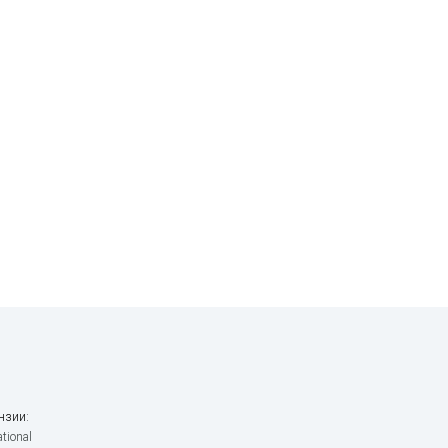
нзии:
tional