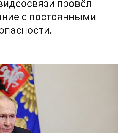
видеосвязи провёл
ание с постоянными
опасности.