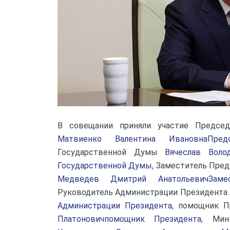
В совещании приняли участие Предсе
Матвиенко Валентина ИвановнаПред
Государственной Думы
Вячеслав Воло
Государственной Думы
, Заместитель Пре
Медведев Дмитрий АнатольевичЗамес
Руководитель Администрации Президента
Администрации Президента
, помощник 
Платоновичпомощник Президента
, Мин