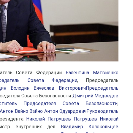
датель Совета Федерации
Валентина Матвиенко
седатель Совета Федерации
, Председатель
дин Володин Вячеслав ВикторовичПредседатель
дседателя Совета Безопасности
Дмитрий Медведев
титель Председателя Совета Безопасности
,
Антон Вайно Вайно Антон ЭдуардовичРуководитель
Президента
Николай Патрушев Патрушев Николай
истр внутренних дел
Владимир Колокольцев